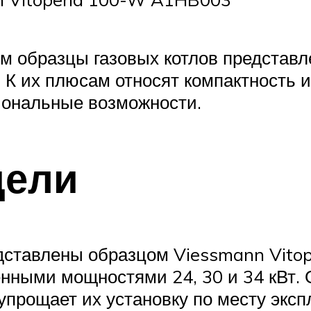
 образцы газовых котлов представл
 К их плюсам относят компактность и
иональные возможности.
дели
дставлены образцом Viessmann Vito
енными мощностями 24, 30 и 34 кВт.
упрощает их установку по месту эксп