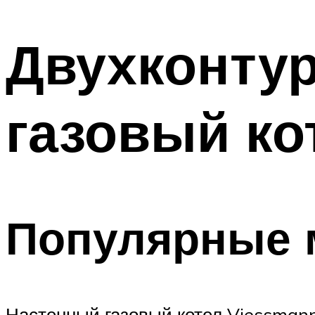
Двухконту
газовый ко
Популярные 
Настенный газовый котел Viessma