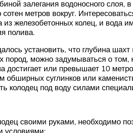
биной залегания водоносного слоя, 
 сотен метров вокруг. Интересовать
 из железобетонных колец, и вода и
ля полива.
далось установить, что глубина шахт 
 пород, можно задумываться о том, к
а достигает или превышает 10 метро
м обширных суглинков или каменист
ить колодец под воду силами специал
лодец своими руками, необходимо по
 условиями: