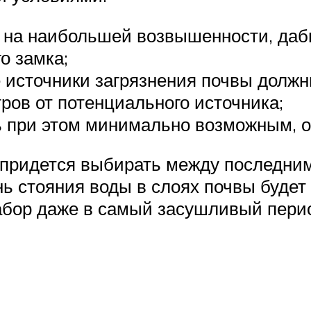
я на наибольшей возвышенности, даб
о замка;
е источники загрязнения почвы должн
ров от потенциального источника;
 при этом минимально возможным, оп
, придется выбирать между последни
нь стояния воды в слоях почвы буде
забор даже в самый засушливый пери