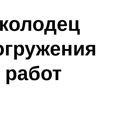
 колодец
огружения
 работ