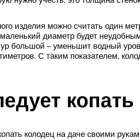
го изделия можно считать один метр
 маленький диаметр будет неудобным
чур большой – уменьшит водный уро
иметров. С таким показателем, коло
ледует копать
копать колодец на даче своими рукам