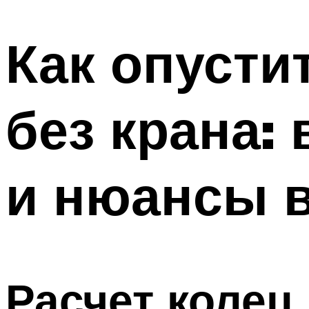
Как опусти
без крана:
и нюансы 
Расчет колец