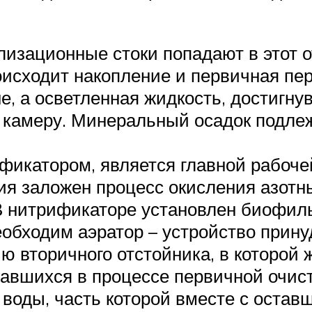
изационные стоки попадают в этот о
оисходит накопление и первичная пер
, а осветленная жидкость, достигнув
камеру. Минеральный осадок подле
фикатором, является главной рабочей
вия заложен процесс окисления азотн
 В нитрификаторе установлен биофил
обходим аэратор – устройство принуд
 вторичного отстойника, в которой 
авшихся в процессе первичной очист
 воды, часть которой вместе с остав