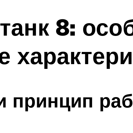
танк 8: осо
е характер
и принцип ра