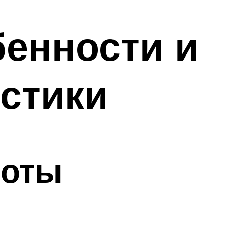
бенности и
истики
боты