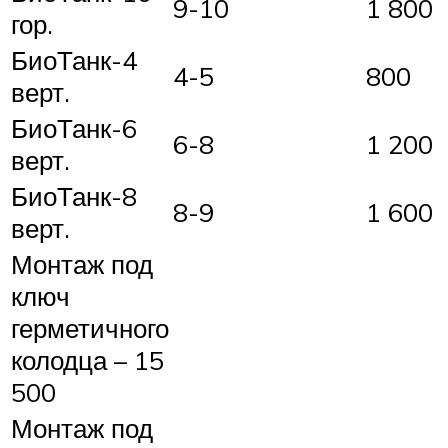
9-10
1 800
гор.
БиоТанк-4
4-5
800
верт.
БиоТанк-6
6-8
1 200
верт.
БиоТанк-8
8-9
1 600
верт.
Монтаж под
ключ
герметичного
колодца – 15
500
Монтаж под