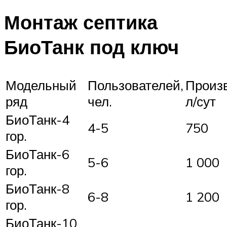
Монтаж септика
БиоТанк под ключ
Модельный
Пользователей,
Произв
ряд
чел.
л/сут
БиоТанк-4
4-5
750
гор.
БиоТанк-6
5-6
1 000
гор.
БиоТанк-8
6-8
1 200
гор.
БиоТанк-10