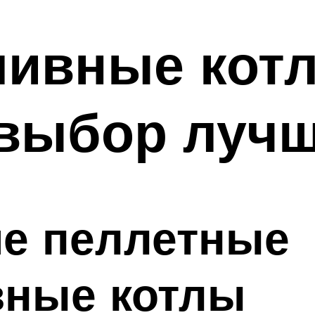
ивные котл
 выбор лучш
е пеллетные
вные котлы