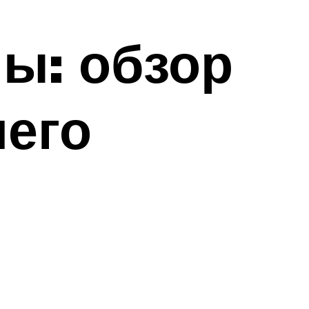
ы: обзор
его