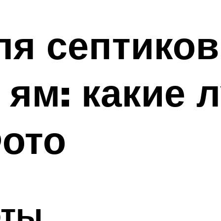
ля септиков
 ям: какие 
Фото
оты