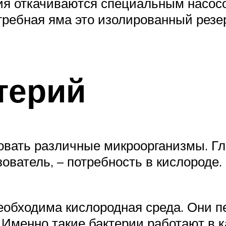
ия откачиваются специальным насосо
ыгребная яма это изолированный рез
терий
вовать различные микроорганизмы. Г
ователь, – потребность в кислороде.
еобходима кислородная среда. Они п
Именно такие бактерии работают в 