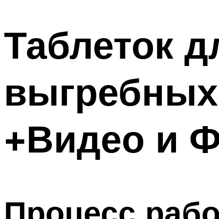
Таблеток д
выгребных
+Видео и 
Процесс раб