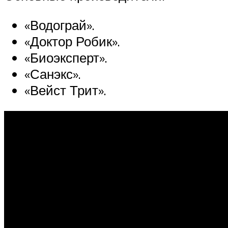
«Водограй».
«Доктор Робик».
«Биоэксперт».
«Санэкс».
«Вейст Трит».