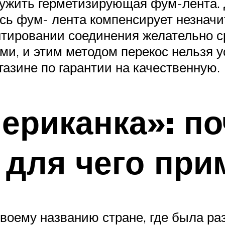
ужить герметизирующая фум-лента. 
десь фум- лента компенсирует незнач
тировании соединения желательно ср
ми, и этим методом перекос нельзя у
азине по гарантии на качественную.
мериканка»: по
 для чего пр
воему названию стране, где была ра