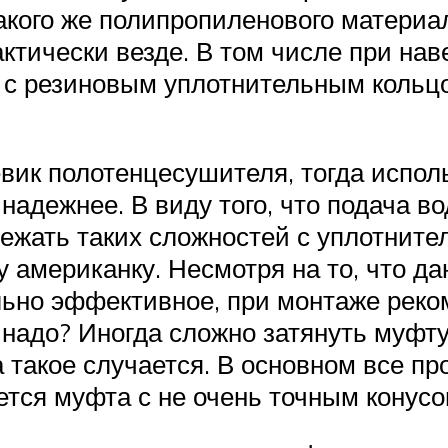
акого же полипропиленового материа
тически везде. В том числе при нав
с резиновым уплотнительным кольцом
ик полотенцесушителя, тогда исполь
 надежнее. В виду того, что подача 
збежать таких сложностей с уплотни
 американку. Несмотря на то, что д
льно эффективное, при монтаже реко
 надо? Иногда сложно затянуть муфт
а такое случается. В основном все пр
ется муфта с не очень точным конусо