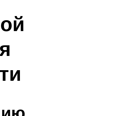
той
я
ти
нию