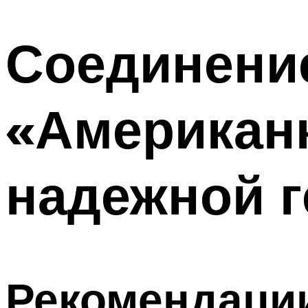
Соединени
«Американк
надежной 
Рекомендаци