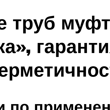
е труб муф
а», гаранти
герметичнос
и по примене