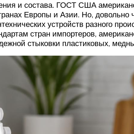
ения и состава. ГОСТ США американс
ранах Европы и Азии. Но, довольно 
технических устройств разного прои
ндартам стран импортеров, америка
дежной стыковки пластиковых, медны