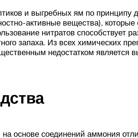
птиков и выгребных ям по принципу 
хностно-активные вещества), которы
ользование нитратов способствует р
ного запаха. Из всех химических пр
ущественным недостатком является в
дства
м на основе соединений аммония от