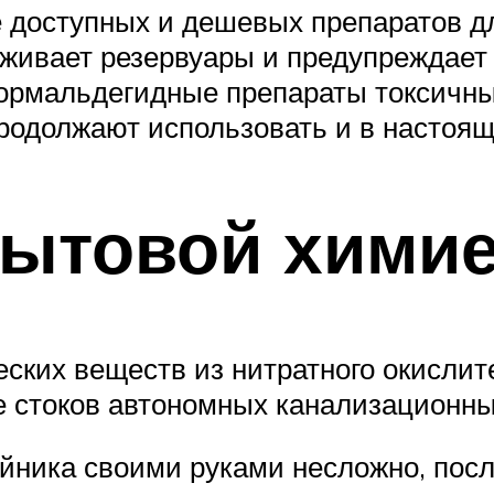
е доступных и дешевых препаратов д
аживает резервуары и предупреждает
 формальдегидные препараты токсичн
продолжают использовать и в настоящ
бытовой хими
еских веществ из нитратного окислит
 стоков автономных канализационных
ойника своими руками несложно, пос