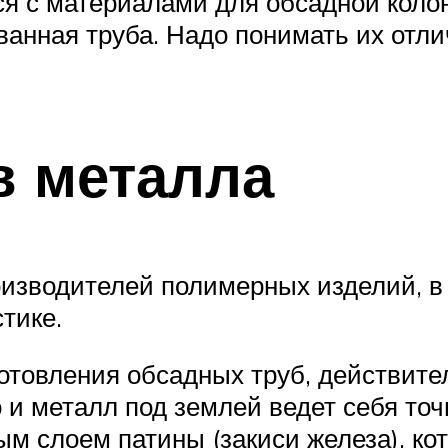
ся с материалами для обсадной колон
ванная труба. Надо понимать их отли
в металла
изводителей полимерных изделий, в
тике.
товления обсадных труб, действител
и металл под землей ведет себя точн
ым слоем патины (закиси железа), ко