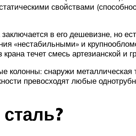
статическими свойствами (способнос
заключается в его дешевизне, но ест
ия «нестабильными» и крупнообломо
з крана течет смесь артезианской и г
е колонны: снаружи металлическая т
ежности превосходят любые однотруб
 сталь?