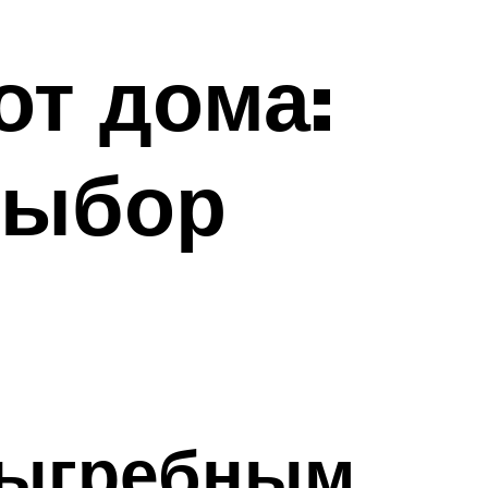
от дома:
выбор
выгребным