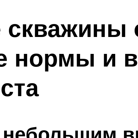
 скважины 
е нормы и 
ста
к небольшим 