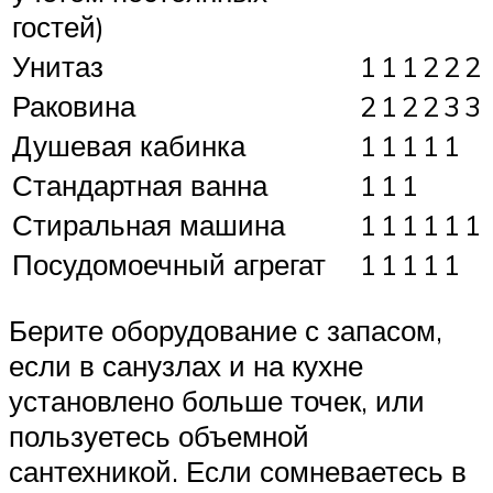
гостей)
Унитаз
1
1
1
2
2
2
Раковина
2
1
2
2
3
3
Душевая кабинка
1
1
1
1
1
Стандартная ванна
1
1
1
Стиральная машина
1
1
1
1
1
1
Посудомоечный агрегат
1
1
1
1
1
Берите оборудование с запасом,
если в санузлах и на кухне
установлено больше точек, или
пользуетесь объемной
сантехникой. Если сомневаетесь в