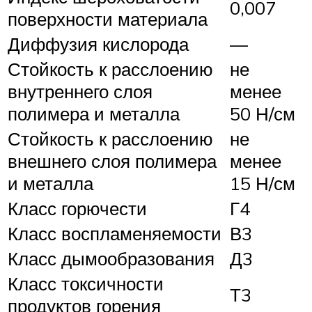
0,007
поверхности материала
Диффузия кислорода
—
Стойкость к расслоению
не
внутреннего слоя
менее
полимера и металла
50 Н/см
Стойкость к расслоению
не
внешнего слоя полимера
менее
и металла
15 Н/см
Класс горючести
Г4
Класс воспламеняемости
В3
Класс дымообразования
Д3
Класс токсичности
Т3
продуктов горения