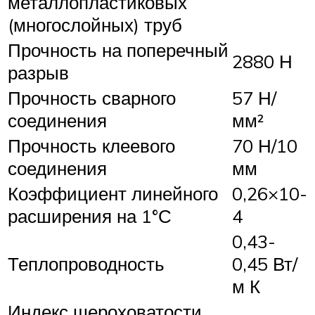
металлопластиковых
(многослойных) труб
Прочность на поперечный
2880 Н
разрыв
Прочность сварного
57 Н/
соединения
мм²
Прочность клеевого
70 Н/10
соединения
мм
Коэффициент линейного
0,26×10-
расширения на 1°С
4
0,43-
Теплопроводность
0,45 Вт/
м К
Индекс шероховатости