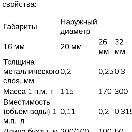
свойства:
Наружный
Габариты
диаметр
26
32
16 мм
20 мм
мм
мм
Толщина
металлического
0,2
0,25
0,3
слоя, мм
Масса 1 п.м., г
115
170
300
Вместимость
(объём воды) 1
0,11
0,2
0,31
м.п., л
Длина бухты, м
200/100
100
50