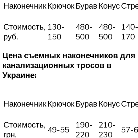
Наконечник
Крючок
Бурав
Конус
Стр
Стоимость,
130-
480-
480-
140
руб.
150
500
500
170
Цена съемных наконечников для
канализационных тросов в
Украине:
Наконечник
Крючок
Бурав
Конус
Стр
Стоимость,
190-
210-
49-55
57-
грн.
220
230