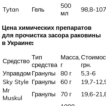
500
Tytan
Гель
98,8-107
мл
Цена химических препаратов
для прочистка засора раковины
в Украине:
Тип
Масса,
Стоимос
Средство
средства
г
грн.
Управдом
Гранулы
80 г
5,3-6
Sky Style
Гранулы
60 г
19,7-12,
Mr
Гранулы
70 г
19,6-21,
Muskul