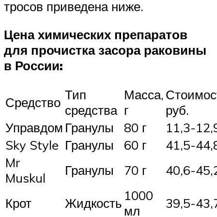
тросов приведена ниже.
Цена химических препаратов
для прочистка засора раковины
в России:
Тип
Масса,
Стоимос
Средство
средства
г
руб.
Управдом
Гранулы
80 г
11,3-12,
Sky Style
Гранулы
60 г
41,5-44,
Mr
Гранулы
70 г
40,6-45,
Muskul
1000
Крот
Жидкость
39,5-43,
мл