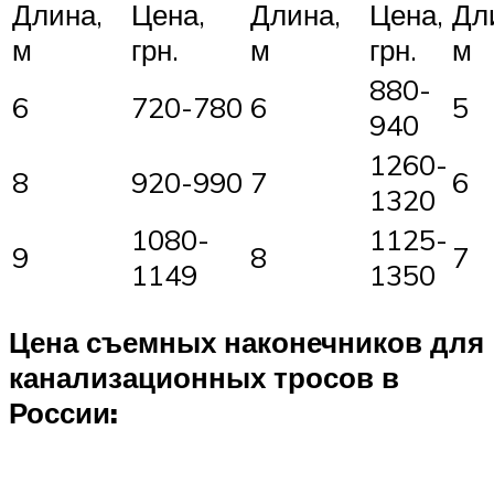
Длина,
Цена,
Длина,
Цена,
Дл
м
грн.
м
грн.
м
880-
6
720-780
6
5
940
1260-
8
920-990
7
6
1320
1080-
1125-
9
8
7
1149
1350
Цена съемных наконечников для
канализационных тросов в
России: