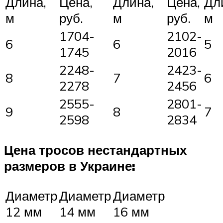
Длина,
Цена,
Длина,
Цена,
Дл
м
руб.
м
руб.
м
1704-
2102-
6
6
5
1745
2016
2248-
2423-
8
7
6
2278
2456
2555-
2801-
9
8
7
2598
2834
Цена тросов нестандартных
размеров в Украине:
Диаметр
Диаметр
Диаметр
12 мм
14 мм
16 мм