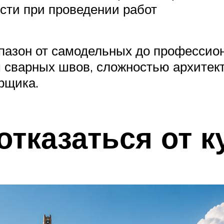
сти при проведении работ
пазон от самодельных до профессион
м сварных швов, сложностью архитек
рщика.
тказаться от к