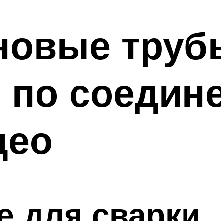
новые труб
 по соедин
део
е для сварки