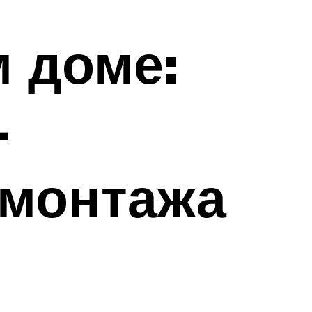
м доме:
-
 монтажа