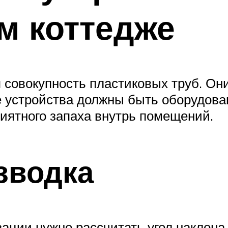
м коттедже
 совокупность пластиковых труб. Он
е устройства должны быть оборудов
иятного запаха внутрь помещений.
зводка
ации нужно рассчитать угол наклона