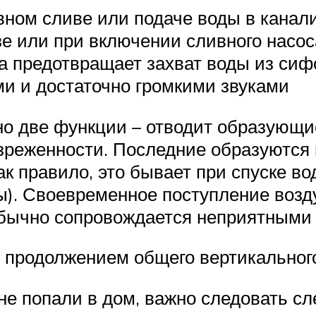
ном сливе или подаче воды в канали
азе или при включении сливного насо
 предотвращает захват воды из сифо
и и достаточно громкими звуками
о две функции – отводит образующие
азреженности. Последние образуются
к правило, это бывает при спуске в
). Своевременное поступление возд
обычно сопровождается неприятными 
 продолжением общего вертикального
 не попали в дом, важно следовать 