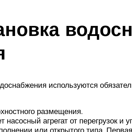
тановка водос
я
одоснабжения используются обязате
рхностного размещения.
т насосный агрегат от перегрузок и у
олнении или открытого типа. Первая