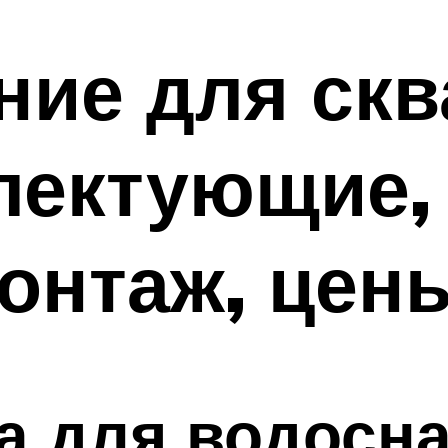
ние для ск
лектующие, 
онтаж, цен
а для водосн