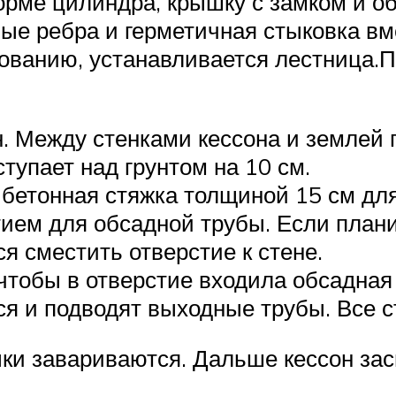
орме цилиндра, крышку с замком и об
е ребра и герметичная стыковка вм
ованию, устанавливается лестница.
. Между стенками кессона и землей 
тупает над грунтом на 10 см.
 бетонная стяжка толщиной 15 см для
тием для обсадной трубы. Если план
ся сместить отверстие к стене.
чтобы в отверстие входила обсадная 
ся и подводят выходные трубы. Все с
ыки завариваются. Дальше кессон за