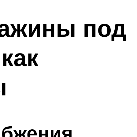
важины под
как
ы
абжения