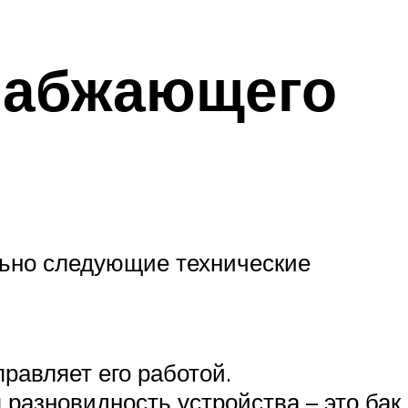
набжающего
льно следующие технические
правляет его работой.
 разновидность устройства – это бак